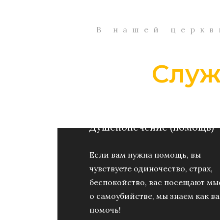
В нашей церкв
Служ
Душепопечение (помощь)
Если вам нужна помощь, вы
чувствуете одиночество, страх,
беспокойство, вас посещают мы
о самоубийстве, мы знаем как в
помочь!