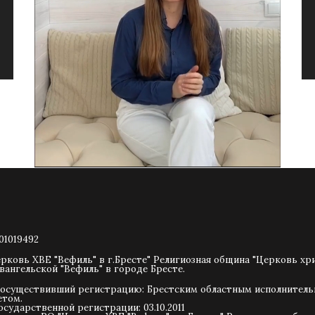
01019492
рковь ХВЕ "Вефиль" в г.Бресте" Религиозная община "Церковь хр
вангельской "Вефиль" в городе Бресте.
 осуществивший регистрацию: Брестским областным исполнител
етом.
осударственной регистрации: 03.10.2011