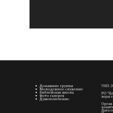
Домашние группы
УНП: 2
Молодежное служение
Библейская школа
РО "Це
Фото галерея
веры е
Душепопечение
Орган
комит
Дата г