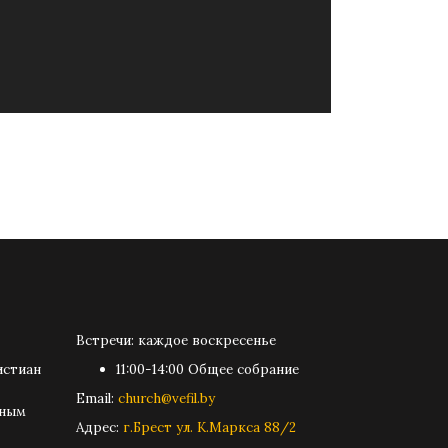
Встречи: каждое воскресенье
истиан
11:00-14:00 Общее собрание
Email:
church@vefil.by
ьным
Адрес:
г.Брест ул. К.Маркса 88/2