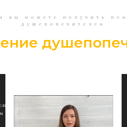
и вы можете получить по
душепопечителем
ение душепопе
сли
ам